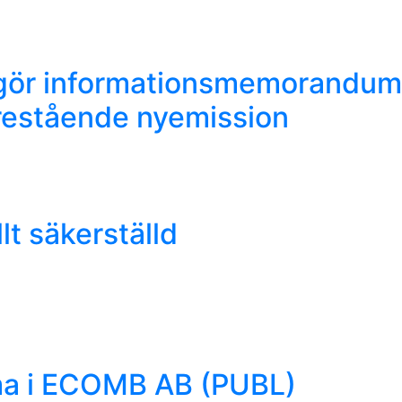
gör informationsmemorandum
restående nyemission
t säkerställd
mma i ECOMB AB (PUBL)